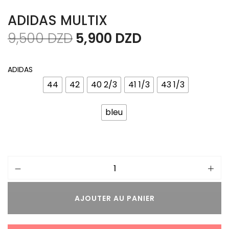
ADIDAS MULTIX
9,500
DZD
5,900
DZD
ADIDAS
44
42
40 2/3
41 1/3
43 1/3
bleu
AJOUTER AU PANIER