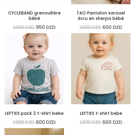
CYCLEBAND grenouillère
TAO Pantalon sarouel
bébé
écru en sherpa bébé
1,900
DZD
950
DZD
1,900
DZD
600
DZD
LEFTIES pack 2 t-shirt bebe
LEFTIES t-shirt bebe
1,500
DZD
600
DZD
1,200
DZD
600
DZD