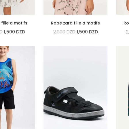
fille a motifs
Robe zara fille a motifs
Ro
D
1,500
DZD
2,900
DZD
1,500
DZD
2