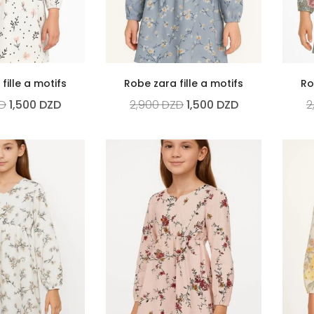
fille a motifs
Robe zara fille a motifs
Ro
D
1,500
DZD
2,900
DZD
1,500
DZD
2