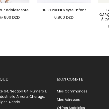
ur adolescente
HUSH PUPPIES cyre Enfant
T
GARÇ
ZD
600
DZD
6,900
DZD
À C
IQUE
MON COMPTE
té 64, Section 04, Numéro 1,
Mes Commandes
dustrielle Amara, Cheraga,
Mes Adresses
lger, Algérie
Offres Spéciales