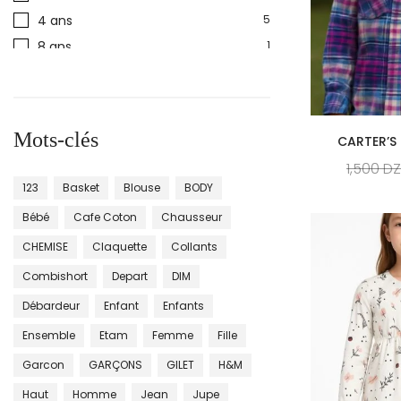
4 ans
5
8 ans
1
6 ans
7
2 ans
8
1 ans
9
Mots-clés
CARTER’S 
TU
1
1,500
D
8-10 ans
1
123
Basket
Blouse
BODY
Bébé
Cafe Coton
Chausseur
CHEMISE
Claquette
Collants
Combishort
Depart
DIM
Débardeur
Enfant
Enfants
Ensemble
Etam
Femme
Fille
Garcon
GARÇONS
GILET
H&m
Haut
Homme
Jean
Jupe