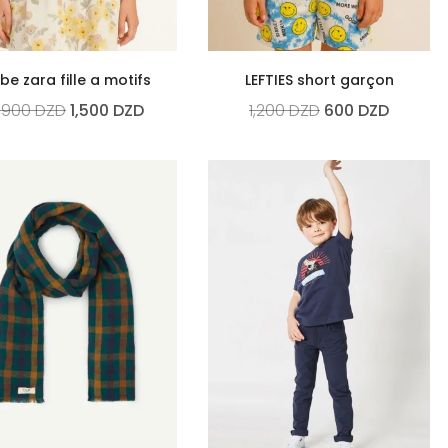
be zara fille a motifs
LEFTIES short garçon
,900
DZD
1,500
DZD
1,200
DZD
600
DZD