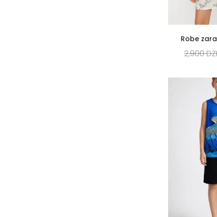
Robe zara 
2,900
DZ