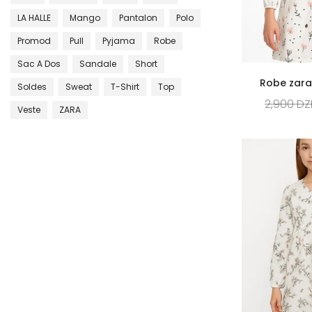
LA HALLE
Mango
Pantalon
Polo
Promod
Pull
Pyjama
Robe
Sac A Dos
Sandale
Short
Robe zara 
Soldes
Sweat
T-Shirt
Top
2,900
DZ
Veste
ZARA