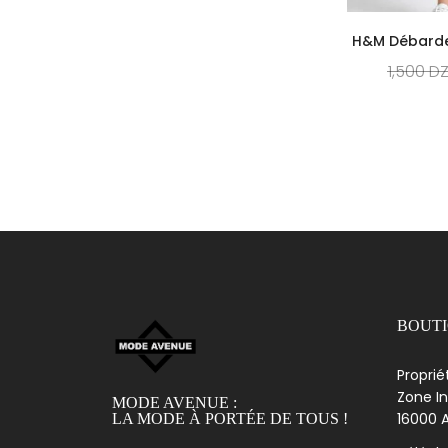
H&M Débarde
1,500
D
BOUT
Proprié
Zone In
MODE AVENUE :
16000 A
LA MODE À PORTÉE DE TOUS !