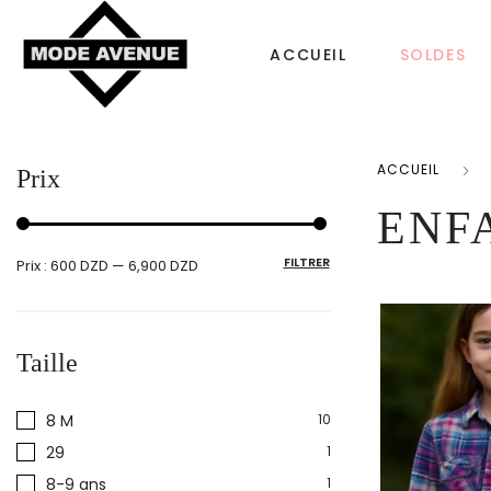
ACCUEIL
SOLDES
ACCUEIL
Prix
CHAUSSURES
SACS & ACCESS
ENF
Femme
FILTRER
Prix :
600 DZD
—
6,900 DZD
Sac à dos
Tongs
Bonnet Femme
Homme
Taille
Sacs à main
Enfant
Echarpe
8 M
10
29
1
8-9 ans
1