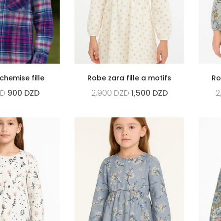
chemise fille
Robe zara fille a motifs
Ro
ZD
900
DZD
2,900
DZD
1,500
DZD
2