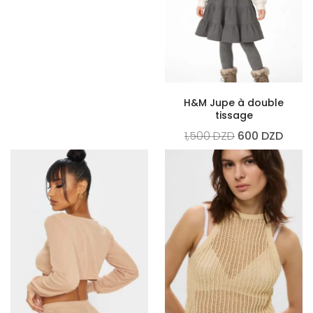
H&M Jupe à double
tissage
1,500
DZD
600
DZD