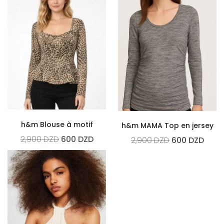
h&m Blouse à motif
h&m MAMA Top en jersey
2,900
DZD
600
DZD
2,900
DZD
600
DZD