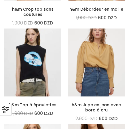
h&m Crop top sans
h&m Débardeur en maille
coutures
1,900
DZD
600
DZD
1,900
DZD
600
DZD
h&m Top à épaulettes
h&m Jupe en jean avec
bord à cru
1,900
DZD
600
DZD
2,900
DZD
600
DZD