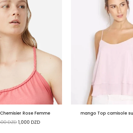
Chemisier Rose Femme
mango Top camisole s
500
DZD
1,000
DZD