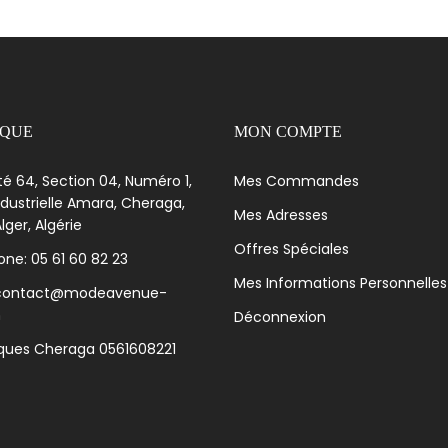
IQUE
MON COMPTE
té 64, Section 04, Numéro 1,
Mes Commandes
dustrielle Amara, Cheraga,
Mes Adresses
lger, Algérie
Offres Spéciales
ne: 05 61 60 82 23
Mes Informations Personnelles
 contact@modeavenue-
m
Déconnexion
iques Cheraga 0561608221