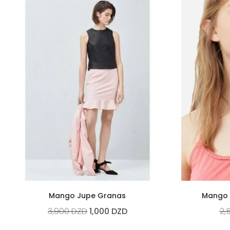
Mango Jupe Granas
Mango 
3,900
DZD
1,000
DZD
2,