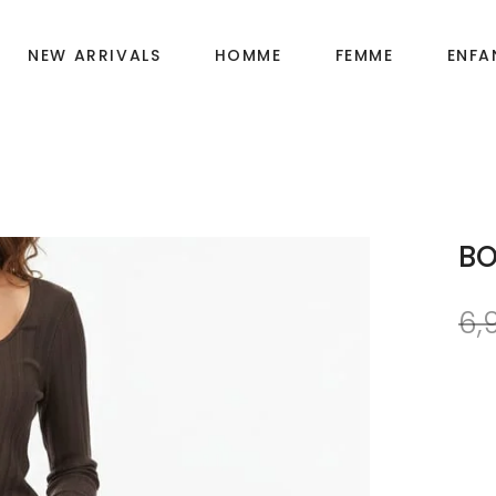
NEW ARRIVALS
HOMME
FEMME
ENFA
Fille
OIRES
Garçon
BO
Bébé
6,