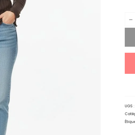
UGS 
Catég
Étique