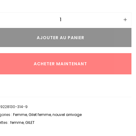
AJOUTER AU PANIER
ACHETER MAINTENANT
:
9228130-314-9
ories :
Femme
,
Gilet femme
,
nouvel arrivage
ttes :
femme
,
GILET