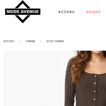
ACCUEIL
SOLDES
ACCUEIL
FEMME
GILET FEMME
CHAUSSURES
SACS & ACCESS
Femme
Sac à dos
Tongs
Bonnet Femme
Homme
Sacs à main
Enfant
Echarpe