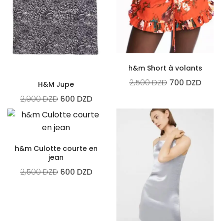
h&m Short à volants
2,500
DZD
700
DZD
H&M Jupe
2,900
DZD
600
DZD
h&m Culotte courte en
jean
2,500
DZD
600
DZD