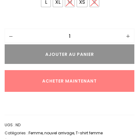
L
XL
M
XS
S
AJOUTER AU PANIER
ACHETER MAINTENANT
UGS :
ND
Catégories :
Femme
,
nouvel arrivage
,
T-shirt femme