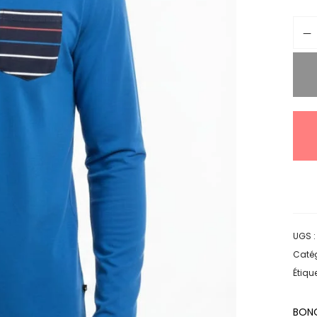
UGS 
Catég
Étique
BON