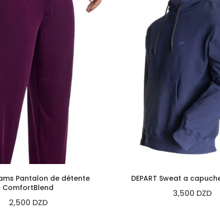
ams Pantalon de détente
DEPART Sweat a capuch
ComfortBlend
3,500
DZD
2,500
DZD