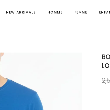
NEW ARRIVALS
HOMME
FEMME
ENFA
Fille
OIRES
Garçon
BO
Bébé
LO
2,