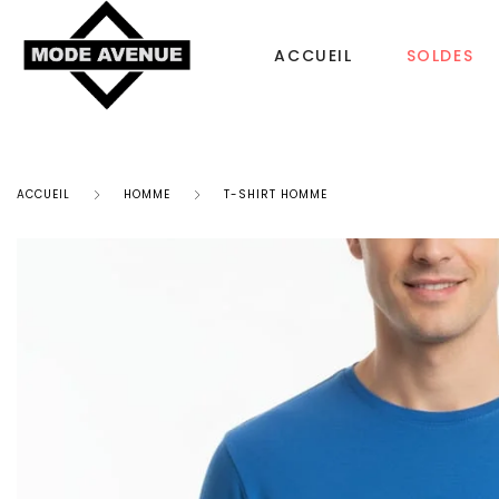
ACCUEIL
SOLDES
ACCUEIL
HOMME
T-SHIRT HOMME
CHAUSSURES
SACS & ACCESS
Femme
Sac à dos
Tongs
Bonnet Femme
Homme
Sacs à main
Enfant
Echarpe