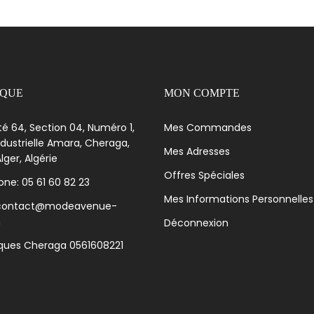
IQUE
MON COMPTE
té 64, Section 04, Numéro 1,
Mes Commandes
dustrielle Amara, Cheraga,
Mes Adresses
lger, Algérie
Offres Spéciales
ne: 05 61 60 82 23
Mes Informations Personnelles
 contact@modeavenue-
m
Déconnexion
iques Cheraga 0561608221