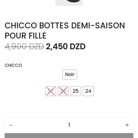
CHICCO BOTTES DEMI-SAISON
POUR FILLE
4,900
DZD
2,450
DZD
CHICCO
Noir
27
29
25
24