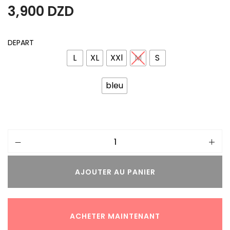
3,900
DZD
DEPART
L
XL
XXl
M
S
bleu
AJOUTER AU PANIER
ACHETER MAINTENANT