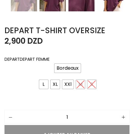
DEPART T-SHIRT OVERSIZE
2,900
DZD
DEPART
DEPART FEMME
Bordeaux
L
XL
XXl
M
S