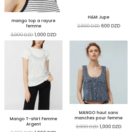
H&M Jupe
mango top a rayure
2,900
DZD
600
DZD
femme
3,900
DZD
1,000
DZD
MANGO haut sans
manches pour femme
Mango T-shirt Femme
Argent
3,900
DZD
1,000
DZD