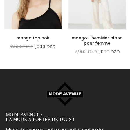
mango top noir
mango Chemisier blanc
pour femme
2,500
DZD
1,000
DZD
2,900
DZD
1,000
DZD
MODE AVENUE :
LA MODE À PORTÉE DE TOUS !
Mode Avenue est votre nouvelle chaîne de