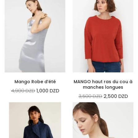
Mango Robe d’été
MANGO haut ras du cou à
manches longues
4,900
DZD
1,000
DZD
3,500
DZD
2,500
DZD