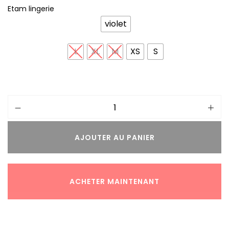
Etam lingerie
violet
L
XL
M
XS
S
AJOUTER AU PANIER
ACHETER MAINTENANT