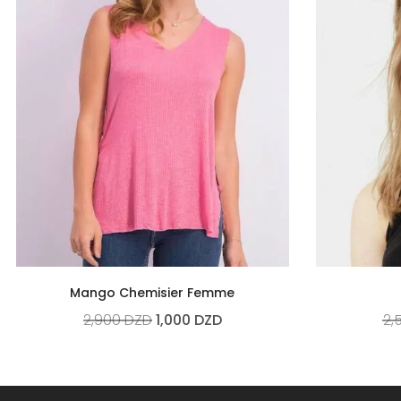
Mango Chemisier Femme
2,900
DZD
1,000
DZD
2,