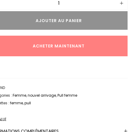
AJOUTER AU PANIER
ACHETER MAINTENANT
:
ND
ories :
Femme
,
nouvel arrivage
,
Pull femme
ttes :
femme
,
pull
ALLE
RMATIONS COMPLÉMENTAIRES