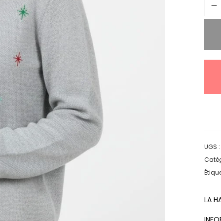
UGS 
Catég
Étique
LA H
INFO