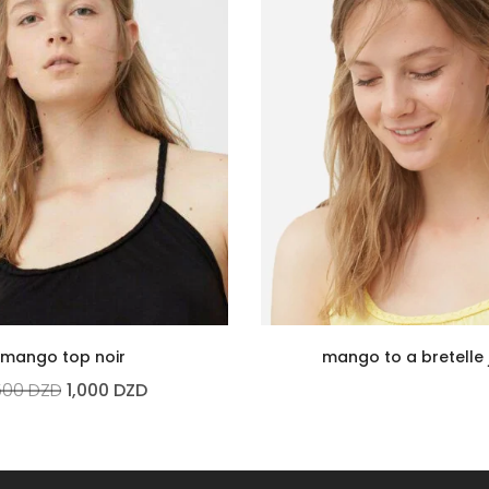
mango top noir
mango to a bretelle
500
DZD
1,000
DZD