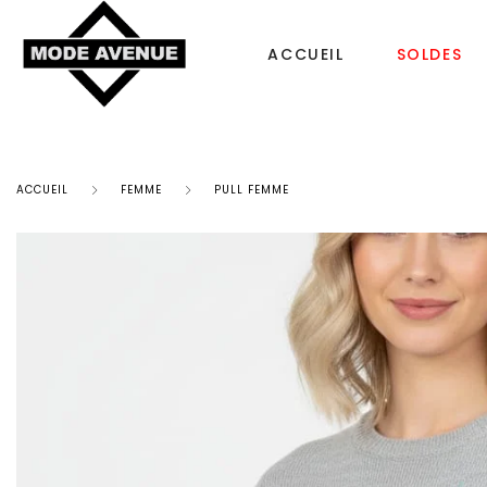
ACCUEIL
SOLDES
ACCUEIL
FEMME
PULL FEMME
CHAUSSURES
SACS & ACCESS
Femme
Sac à dos
Tongs
Bonnet Femme
Homme
Sacs à main
Enfant
Echarpe