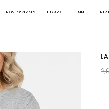
NEW ARRIVALS
HOMME
FEMME
ENFA
Fille
OIRES
Garçon
LA
Bébé
2,