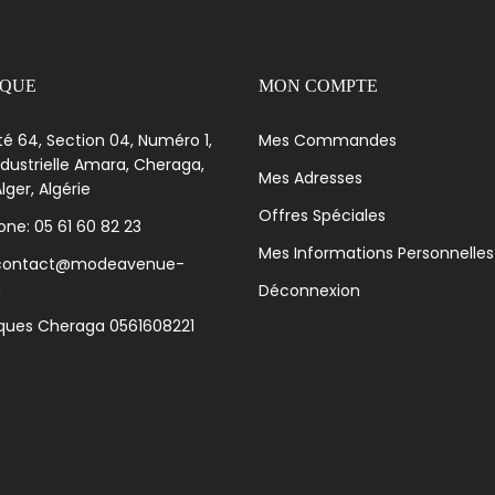
IQUE
MON COMPTE
té 64, Section 04, Numéro 1,
Mes Commandes
dustrielle Amara, Cheraga,
Mes Adresses
lger, Algérie
Offres Spéciales
ne: 05 61 60 82 23
Mes Informations Personnelles
 contact@modeavenue-
m
Déconnexion
iques Cheraga 0561608221