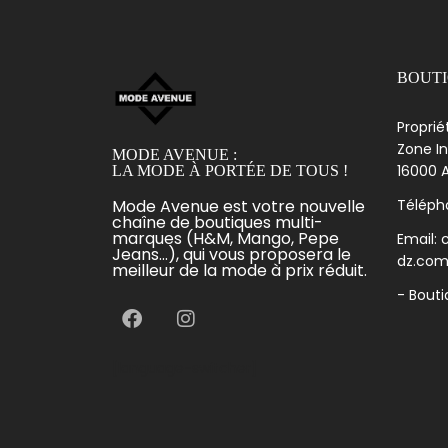
BOUT
Proprié
Zone In
MODE AVENUE :
16000 A
LA MODE À PORTÉE DE TOUS !
Mode Avenue est votre nouvelle
Télépho
chaîne de boutiques multi-
marques (H&M, Mango, Pepe
Email:
Jeans...), qui vous proposera le
dz.co
meilleur de la mode à prix réduit.
- Bout
[language-switcher]