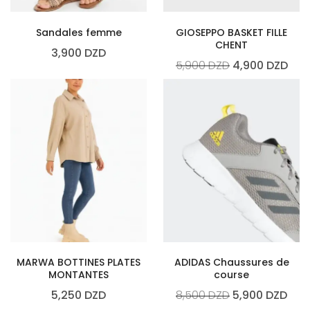
Sandales femme
GIOSEPPO BASKET FILLE
CHENT
3,900
DZD
5,900
DZD
4,900
DZD
MARWA BOTTINES PLATES
ADIDAS Chaussures de
MONTANTES
course
5,250
DZD
8,500
DZD
5,900
DZD