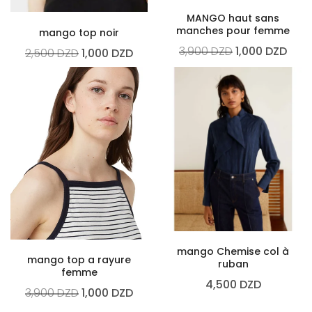
MANGO haut sans
manches pour femme
mango top noir
3,900
DZD
1,000
DZD
2,500
DZD
1,000
DZD
mango Chemise col à
mango top a rayure
ruban
femme
4,500
DZD
3,900
DZD
1,000
DZD