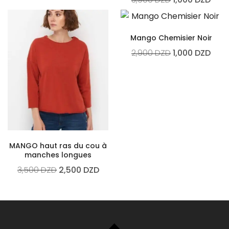
Mango Chemisier Noir
2,900
DZD
1,000
DZD
MANGO haut ras du cou à
manches longues
3,500
DZD
2,500
DZD