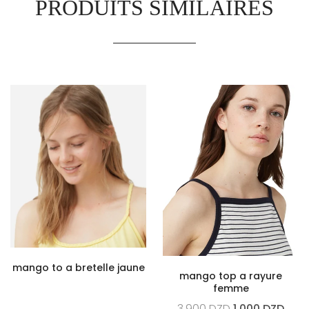
PRODUITS SIMILAIRES
mango to a bretelle jaune
mango top a rayure
femme
3,900
DZD
1,000
DZD