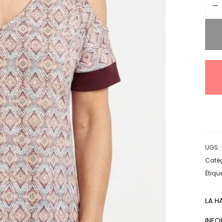
UGS 
Catég
Étique
LA H
INFO