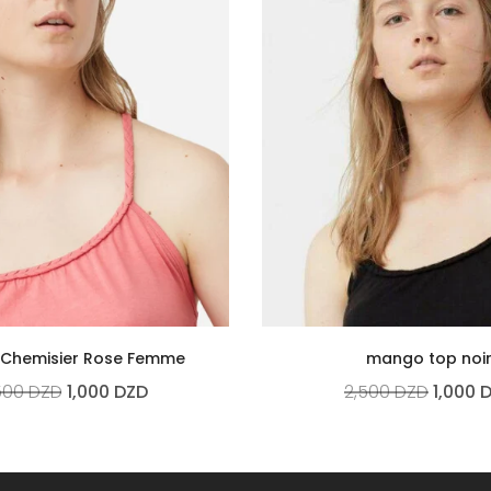
Chemisier Rose Femme
mango top noi
500
DZD
1,000
DZD
2,500
DZD
1,000