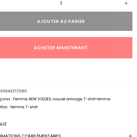
AJOUTER AU PANIER
ACHETER MAINTENANT
:
0064327/1060
ories :
Femme
,
NEW SOLDES
,
nouvel arrivage
,
T-shirt femme
ttes :
femme
,
T-shirt
ALLE
RMATIONS COMPLÉMENTAIRES