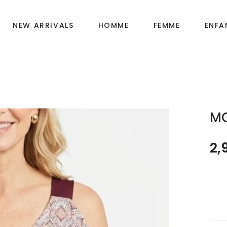
NEW ARRIVALS
HOMME
FEMME
ENFA
Fille
OIRES
Garçon
MO
Bébé
2,