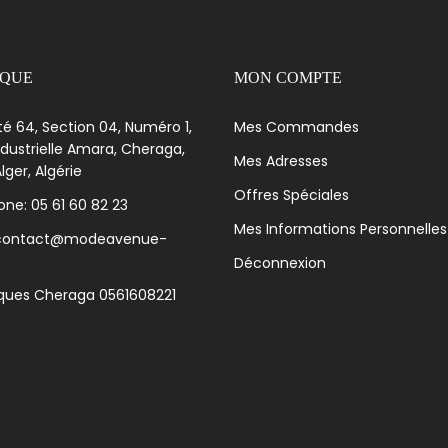
IQUE
MON COMPTE
té 64, Section 04, Numéro 1,
Mes Commandes
dustrielle Amara, Cheraga,
Mes Adresses
lger, Algérie
Offres Spéciales
ne: 05 61 60 82 23
Mes Informations Personnelles
 contact@modeavenue-
m
Déconnexion
iques Cheraga 0561608221