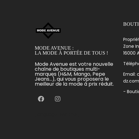
BOUT
Proprié
Zone In
MODE AVENUE :
16000 A
LA MODE À PORTÉE DE TOUS !
Mode Avenue est votre nouvelle
Télépho
chaîne de boutiques multi-
marques (H&M, Mango, Pepe
Email:
Jeans...), qui vous proposera le
dz.co
meilleur de la mode à prix réduit.
- Bout
[language-switcher]