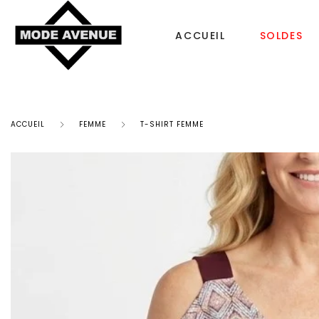
ACCUEIL
SOLDES
ACCUEIL
FEMME
T-SHIRT FEMME
CHAUSSURES
SACS & ACCESS
Femme
Sac à dos
Tongs
Bonnet Femme
Homme
Sacs à main
Enfant
Echarpe