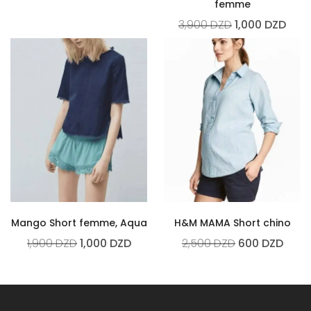
femme
3,900
DZD
1,000
DZD
Mango Short femme, Aqua
H&M MAMA Short chino
1,900
DZD
1,000
DZD
2,500
DZD
600
DZD