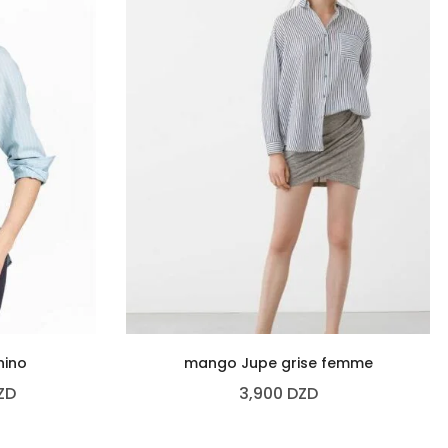
hino
mango Jupe grise femme
ZD
3,900
DZD