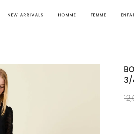
NEW ARRIVALS
HOMME
FEMME
ENFA
Fille
OIRES
Garçon
BO
Bébé
3/
12