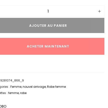
AJOUTER AU PANIER
ACHETER MAINTENANT
:
9281074_866_9
ories :
Femme
,
nouvel arrivage
,
Robe femme
ttes :
femme
,
robe
OBO