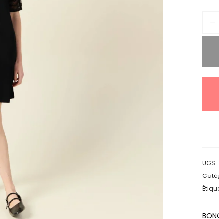
UGS 
Catég
Étique
BON