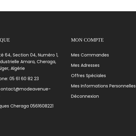
IQUE
MON COMPTE
té 64, Section 04, Numéro 1,
Mes Commandes
dustrielle Amara, Cheraga,
Mes Adresses
lger, Algérie
Offres Spéciales
ne: 05 61 60 82 23
Mes Informations Personnelles
 contact@modeavenue-
m
Déconnexion
iques Cheraga 0561608221