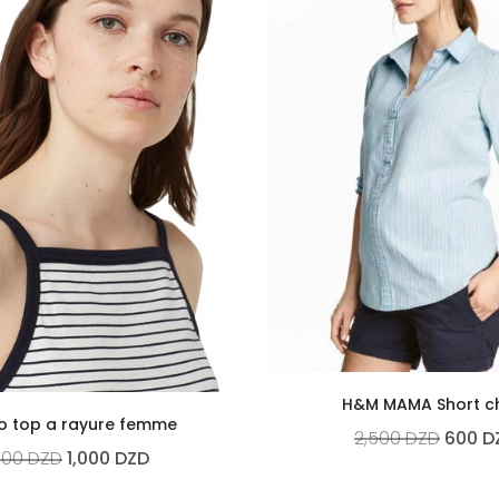
H&M MAMA Short c
 top a rayure femme
2,500
DZD
600
D
900
DZD
1,000
DZD