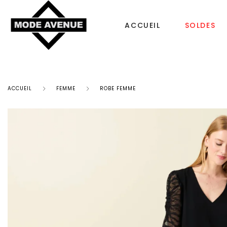
ACCUEIL
SOLDES
ACCUEIL
FEMME
ROBE FEMME
CHAUSSURES
SACS & ACCESS
Femme
Sac à dos
Tongs
Bonnet Femme
Homme
Sacs à main
Enfant
Echarpe