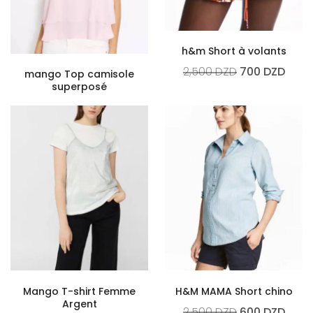
h&m Short à volants
2,500
DZD
700
DZD
mango Top camisole
superposé
Mango T-shirt Femme
H&M MAMA Short chino
Argent
2,500
DZD
600
DZD