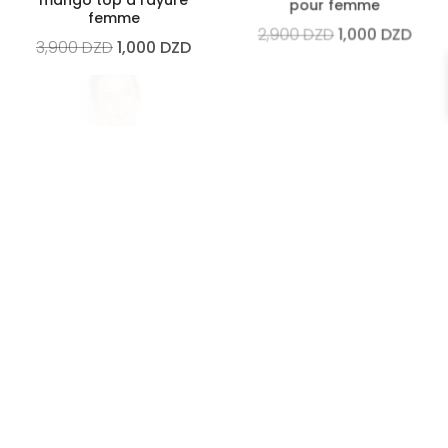
pour femme
femme
2,900
DZD
1,000
DZD
3,900
DZD
1,000
DZD
mango Top camisole
Mango Chemisier Rose
superposé
Femme
2,500
DZD
1,000
DZD