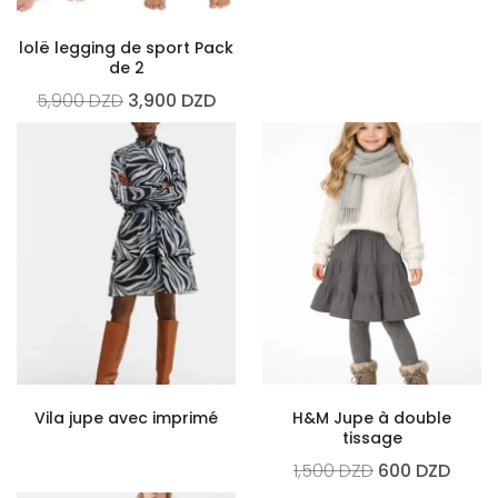
lolë legging de sport Pack
de 2
5,900
DZD
3,900
DZD
Vila jupe avec imprimé
H&M Jupe à double
tissage
1,500
DZD
600
DZD