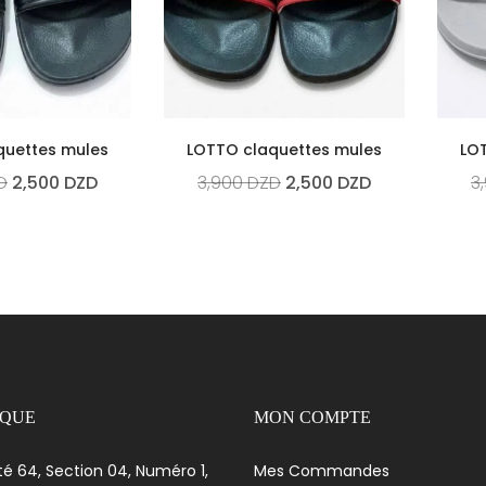
quettes mules
LOTTO claquettes mules
LO
D
2,500
DZD
3,900
DZD
2,500
DZD
3
IQUE
MON COMPTE
té 64, Section 04, Numéro 1,
Mes Commandes