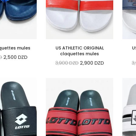
quettes mules
US ATHLETIC ORIGINAL
U
claquettes mules
D
2,500
DZD
3,900
DZD
2,900
DZD
3