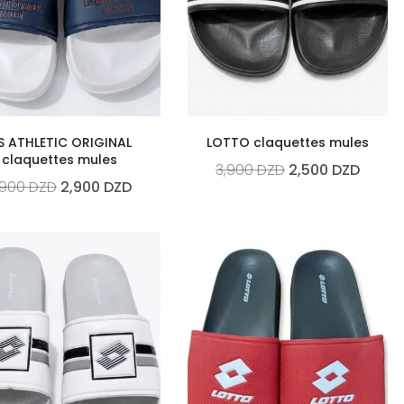
S ATHLETIC ORIGINAL
LOTTO claquettes mules
claquettes mules
3,900
DZD
2,500
DZD
,900
DZD
2,900
DZD