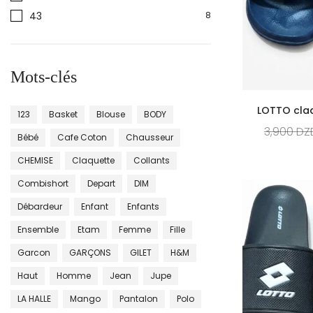
43
8
Mots-clés
LOTTO cla
123
Basket
Blouse
BODY
3,900
DZ
Bébé
Cafe Coton
Chausseur
CHEMISE
Claquette
Collants
Combishort
Depart
DIM
Débardeur
Enfant
Enfants
Ensemble
Etam
Femme
Fille
Garcon
GARÇONS
GILET
H&m
Haut
Homme
Jean
Jupe
LA HALLE
Mango
Pantalon
Polo