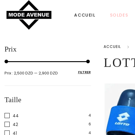
ACCUEIL
SOLDES
ACCUEIL
Prix
CHAUSSURES
SACS & ACCESS
LOT
Femme
FILTRER
Prix :
2,500 DZD
—
2,900 DZD
Sac à dos
Tongs
Bonnet Femme
Homme
Taille
Sacs à main
Enfant
Echarpe
44
4
42
6
41
4