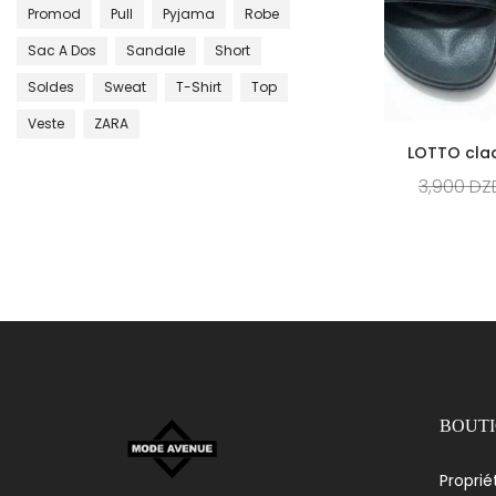
Promod
Pull
Pyjama
Robe
Sac A Dos
Sandale
Short
Soldes
Sweat
T-Shirt
Top
Veste
ZARA
LOTTO cla
3,900
DZ
BOUT
Proprié