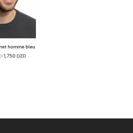
net homme bleu
D
1,750
DZD