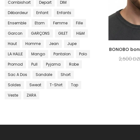
Combishort
Depart
DIM
Débardeur
Enfant
Enfants
Ensemble
Etam
Femme
Fille
Garcon
GARÇONS
GILET
H&m
Haut
Homme
Jean
Jupe
BONOBO bon
LA HALLE
Mango
Pantalon
Polo
2,500
DZ
Promod
Pull
Pyjama
Robe
Sac A Dos
Sandale
Short
Soldes
Sweat
T-Shirt
Top
Veste
ZARA