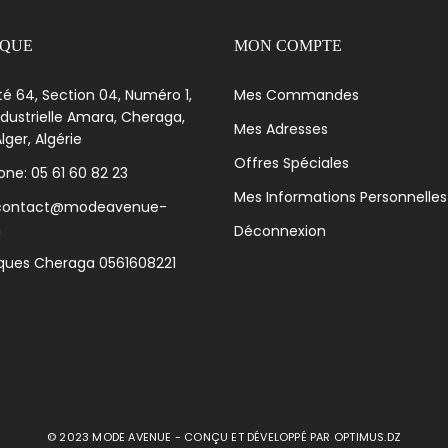
IQUE
MON COMPTE
té 64, Section 04, Numéro 1,
Mes Commandes
dustrielle Amara, Cheraga,
Mes Adresses
lger, Algérie
Offres Spéciales
ne: 05 61 60 82 23
Mes Informations Personnelles
 contact@modeavenue-
m
Déconnexion
iques Cheraga 0561608221
© 2023 MODE AVENUE - CONÇU ET DÉVELOPPÉ PAR
OPTIMUS.DZ