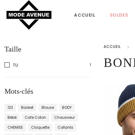
ACCUEIL
SOLDES
ACCUEIL
Taille
CHAUSSURES
SACS & ACCESS
BON
TU
1
Femme
Sac à dos
Tongs
Bonnet Femme
Mots-clés
Homme
Sacs à main
123
Basket
Blouse
BODY
Enfant
Echarpe
Bébé
Cafe Coton
Chausseur
CHEMISE
Claquette
Collants