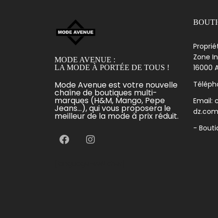
BOUT
Proprié
Zone In
MODE AVENUE :
16000 A
LA MODE À PORTÉE DE TOUS !
Mode Avenue est votre nouvelle
Télépho
chaîne de boutiques multi-
marques (H&M, Mango, Pepe
Email:
Jeans...), qui vous proposera le
dz.co
meilleur de la mode à prix réduit.
- Bout
[language-switcher]