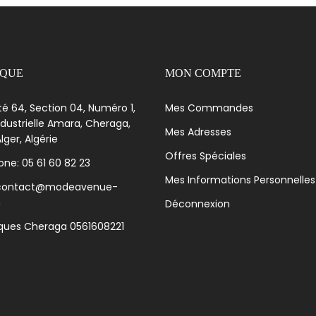
IQUE
MON COMPTE
té 64, Section 04, Numéro 1,
Mes Commandes
dustrielle Amara, Cheraga,
Mes Adresses
lger, Algérie
Offres Spéciales
ne: 05 61 60 82 23
Mes Informations Personnelles
 contact@modeavenue-
m
Déconnexion
iques Cheraga 0561608221