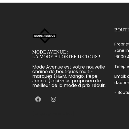
BOUT
Proprié
Zone In
MODE AVENUE :
16000 A
LA MODE À PORTÉE DE TOUS !
Mode Avenue est votre nouvelle
Télépho
chaîne de boutiques multi-
marques (H&M, Mango, Pepe
Email:
Jeans...), qui vous proposera le
dz.co
meilleur de la mode à prix réduit.
- Bout
[language-switcher]