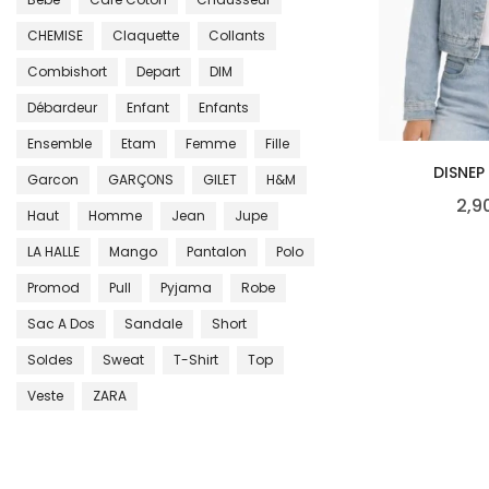
CHEMISE
Claquette
Collants
Combishort
Depart
DIM
Débardeur
Enfant
Enfants
Ensemble
Etam
Femme
Fille
DISNEP 
Garcon
GARÇONS
GILET
H&m
2,9
Haut
Homme
Jean
Jupe
LA HALLE
Mango
Pantalon
Polo
Promod
Pull
Pyjama
Robe
Sac A Dos
Sandale
Short
Soldes
Sweat
T-Shirt
Top
Veste
ZARA