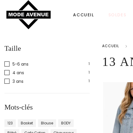
ACCUEIL
SOLDES
ACCUEIL
Taille
CHAUSSURES
SACS & ACCESS
13 A
5-6 ans
1
Femme
4 ans
1
Sac à dos
3 ans
1
Tongs
Bonnet Femme
Homme
Sacs à main
Mots-clés
Enfant
Echarpe
123
Basket
Blouse
BODY
Bébé
Cafe Coton
Chausseur