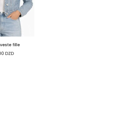
veste fille
00
DZD