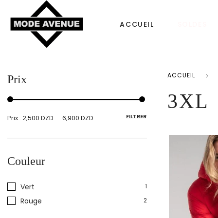
ACCUEIL
SOLDES
ACCUEIL
Prix
CHAUSSURES
SACS & ACCESS
3XL
Femme
FILTRER
Prix :
2,500 DZD
—
6,900 DZD
Sac à dos
Tongs
Bonnet Femme
Homme
Couleur
Sacs à main
Enfant
Echarpe
Vert
1
Rouge
2