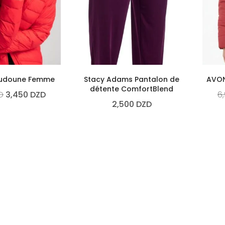
oudoune Femme
Stacy Adams Pantalon de
AVON
détente ComfortBlend
D
3,450
DZD
6
2,500
DZD