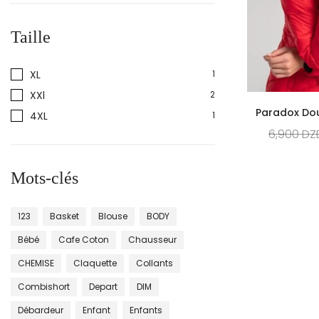
Taille
XL
1
XXl
2
Paradox D
4XL
1
6,900
DZ
Mots-clés
123
Basket
Blouse
BODY
Bébé
Cafe Coton
Chausseur
CHEMISE
Claquette
Collants
Combishort
Depart
DIM
Débardeur
Enfant
Enfants