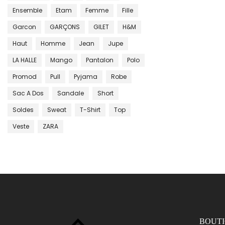
Ensemble
Etam
Femme
Fille
Garcon
GARÇONS
GILET
H&m
Haut
Homme
Jean
Jupe
LA HALLE
Mango
Pantalon
Polo
Promod
Pull
Pyjama
Robe
Sac A Dos
Sandale
Short
Soldes
Sweat
T-Shirt
Top
Veste
ZARA
BOUT