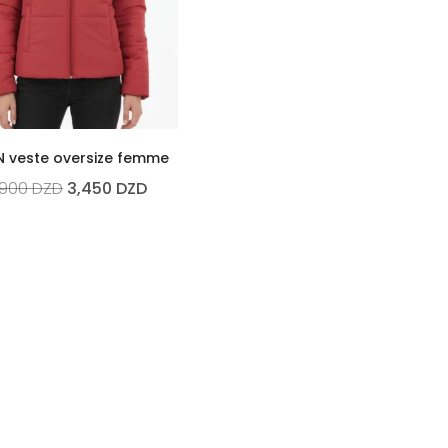
 veste oversize femme
,900
DZD
3,450
DZD