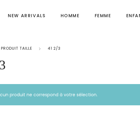
NEW ARRIVALS
HOMME
FEMME
ENFA
PRODUIT TAILLE
41 2/3
Fille
OIRES
3
Garçon
Bébé
cun produit ne correspond à votre sélection.