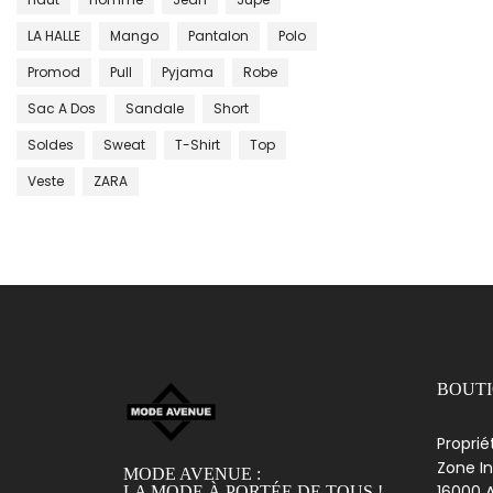
LA HALLE
Mango
Pantalon
Polo
Promod
Pull
Pyjama
Robe
Sac A Dos
Sandale
Short
Soldes
Sweat
T-Shirt
Top
Veste
ZARA
BOUT
Proprié
Zone In
MODE AVENUE :
16000 A
LA MODE À PORTÉE DE TOUS !