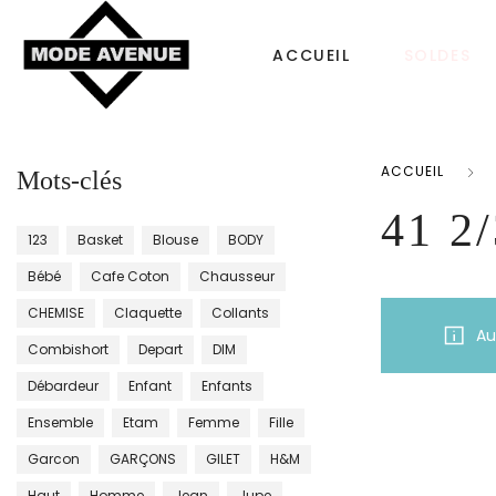
ACCUEIL
SOLDES
ACCUEIL
Mots-clés
CHAUSSURES
SACS & ACCESS
41 2/
123
Basket
Blouse
BODY
Femme
Sac à dos
Bébé
Cafe Coton
Chausseur
Tongs
CHEMISE
Claquette
Collants
Bonnet Femme
Au
Combishort
Depart
DIM
Homme
Sacs à main
Débardeur
Enfant
Enfants
Enfant
Ensemble
Etam
Femme
Fille
Echarpe
Garcon
GARÇONS
GILET
H&m
Haut
Homme
Jean
Jupe