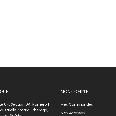
IQUE
MON COMPTE
té 64, Section 04, Numéro 1,
Mes Commandes
dustrielle Amara, Cheraga,
Mes Adresses
lger, Algérie